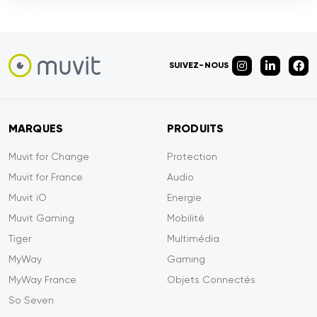
SUIVEZ-NOUS
MARQUES
PRODUITS
Muvit for Change
Protection
Muvit for France
Audio
Muvit iO
Energie
Muvit Gaming
Mobilité
Tiger
Multimédia
MyWay
Gaming
MyWay France
Objets Connectés
So Seven