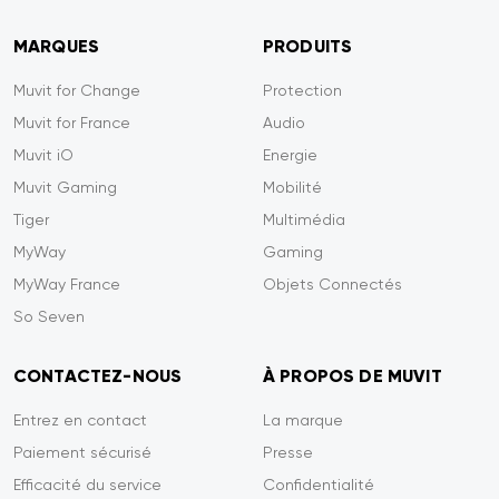
MARQUES
PRODUITS
Muvit for Change
Protection
Muvit for France
Audio
Muvit iO
Energie
Muvit Gaming
Mobilité
Tiger
Multimédia
MyWay
Gaming
MyWay France
Objets Connectés
So Seven
CONTACTEZ-NOUS
À PROPOS DE MUVIT
Entrez en contact
La marque
Paiement sécurisé
Presse
Efficacité du service
Confidentialité