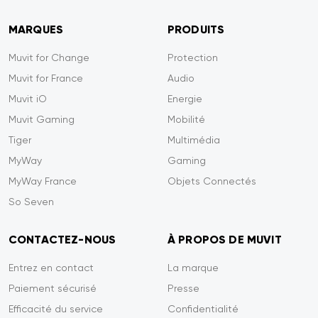
MARQUES
PRODUITS
Muvit for Change
Protection
Muvit for France
Audio
Muvit iO
Energie
Muvit Gaming
Mobilité
Tiger
Multimédia
MyWay
Gaming
MyWay France
Objets Connectés
So Seven
CONTACTEZ-NOUS
À PROPOS DE MUVIT
Entrez en contact
La marque
Paiement sécurisé
Presse
Efficacité du service
Confidentialité