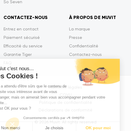
So Seven
CONTACTEZ-NOUS
À PROPOS DE MUVIT
Entrez en contact
La marque
Paiement sécurisé
Presse
Efficacité du service
Confidentialité
Garantie Tiger
Contactez-nous
FAQ
Salut c'est nous...
les Cookies !
On a attendu d'être sûrs que le contenu de
Mentions légales
ce site vous intéresse avant de vous
CGVU
déranger, mais on aimerait bien vous accompagner pendant votre
Politique de confidentialité
visite...
C'est OK pour vous ?
Déclarations de conformité
Consentements certifiés par
© 2026 Muvit. All rights reserved
Non merci
Je choisis
OK pour moi