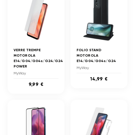
VERRE TREMPE
FOLIO STAND
MOTOROLA
MOTOROLA
E14/G04/G04s/G24/G24
E14/G04/G04s/G24
POWER
MyWay
MyWay
14,99 €
9,99 €