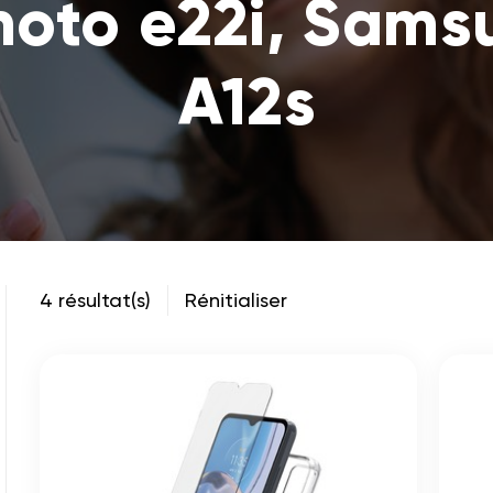
moto e22i, Sams
A12s
4 résultat(s)
Rénitialiser