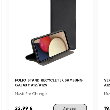
FOLIO STAND RECYCLETEK SAMSUNG
VE
GALAXY A12/A12S
A1
Muvit For Change
Mu
22,99 €
19
Acheter