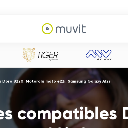
s Doro 8220, Motorola moto e22i, Samsung Galaxy A12s
es compatibles 