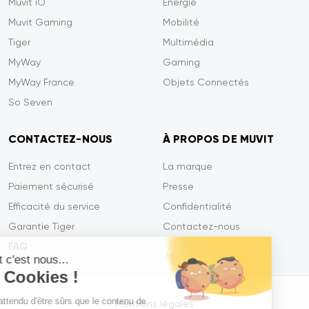
Muvit iO
Energie
Muvit Gaming
Mobilité
Tiger
Multimédia
MyWay
Gaming
MyWay France
Objets Connectés
So Seven
CONTACTEZ-NOUS
À PROPOS DE MUVIT
Entrez en contact
La marque
Paiement sécurisé
Presse
Efficacité du service
Confidentialité
Garantie Tiger
Contactez-nous
FAQ
Salut c'est nous...
les Cookies !
On a attendu d'être sûrs que le contenu de
Mentions légales