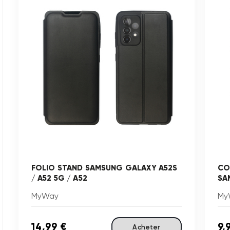
FOLIO STAND SAMSUNG GALAXY A52S
CO
/ A52 5G / A52
SA
MyWay
My
14,99 €
9,
Acheter