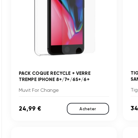
TI
PACK COQUE RECYCLE + VERRE
SA
TREMPE IPHONE 8+/7+/6S+/6+
Tig
Muvit For Change
34
24,99 €
Acheter