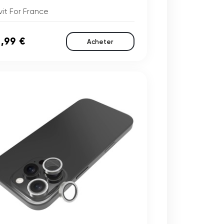
it For France
,99 €
Acheter