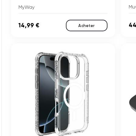
Muv
MyWay
44
14,99 €
Acheter