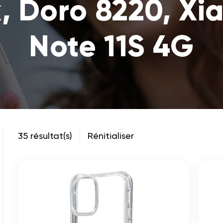
x, Doro 8220, Xi
Note 11S 4G
35 résultat(s)
Rénitialiser