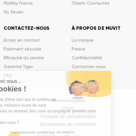
MyWay France
Objets Connectés
So Seven
CONTACTEZ-NOUS
À PROPOS DE MUVIT
Entrez en contact
La marque
Paiement sécurisé
Presse
Efficacité du service
Confidentialité
Garantie Tiger
Contactez-nous
FAQ
Salut c'est nous...
les Cookies !
On a attendu d'être sûrs que le contenu de
Mentions légales
ce site vous intéresse avant de vous
CGVU
déranger, mais on aimerait bien vous accompagner pendant votre
Politique de confidentialité
visite...
C'est OK pour vous ?
Déclarations de conformité
Consentements certifiés par