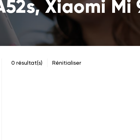
A52s, Xiaomi Mi 
0 résultat(s)
Rénitialiser