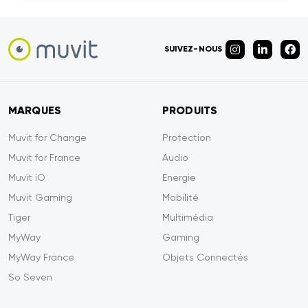
SUIVEZ-NOUS
MARQUES
PRODUITS
Muvit for Change
Protection
Muvit for France
Audio
Muvit iO
Energie
Muvit Gaming
Mobilité
Tiger
Multimédia
MyWay
Gaming
MyWay France
Objets Connectés
So Seven