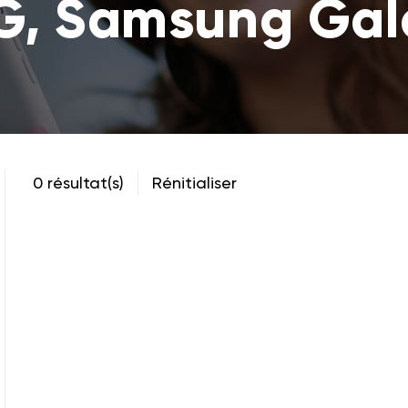
5G, Samsung Gal
0 résultat(s)
Rénitialiser