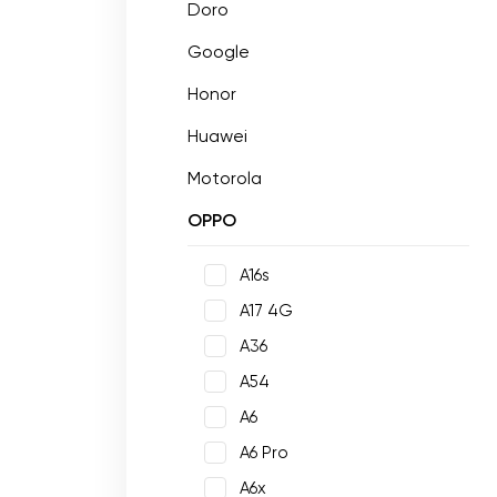
Doro
Google
Honor
Huawei
Motorola
OPPO
A16s
A17 4G
A36
A54
A6
A6 Pro
A6x