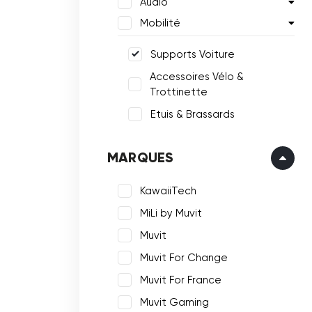
Audio
Mobilité
Supports Voiture
Accessoires Vélo &
Trottinette
Etuis & Brassards
MARQUES
KawaiiTech
MiLi by Muvit
Muvit
Muvit For Change
Muvit For France
Muvit Gaming