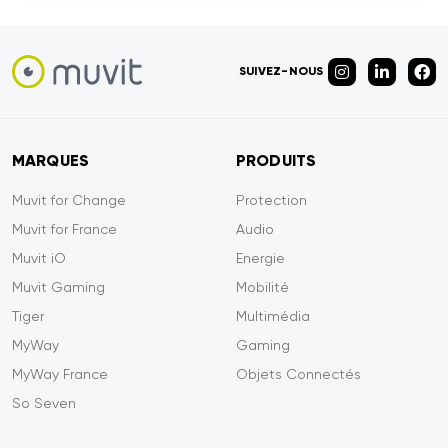
SUIVEZ-NOUS
MARQUES
PRODUITS
Muvit for Change
Protection
Muvit for France
Audio
Muvit iO
Energie
Muvit Gaming
Mobilité
Tiger
Multimédia
MyWay
Gaming
MyWay France
Objets Connectés
So Seven