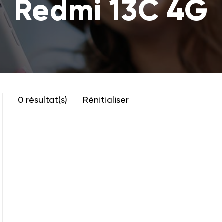
Redmi 13C 4G
0 résultat(s)
Rénitialiser