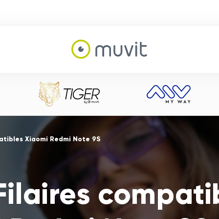
atibles Xiaomi Redmi Note 9S
Filaires compati