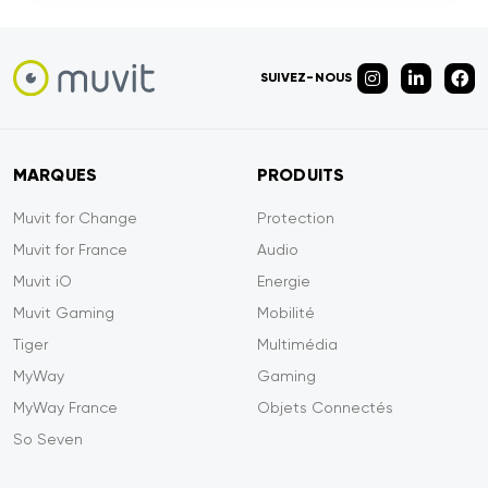
SUIVEZ-NOUS
MARQUES
PRODUITS
Muvit for Change
Protection
Muvit for France
Audio
Muvit iO
Energie
Muvit Gaming
Mobilité
Tiger
Multimédia
MyWay
Gaming
MyWay France
Objets Connectés
So Seven